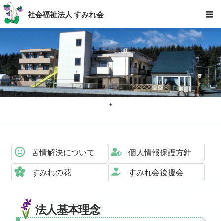
社会福祉法人 すみれ会
☰
苦情解決について
個人情報保護方針
すみれの花
すみれ会後援会
法人基本理念