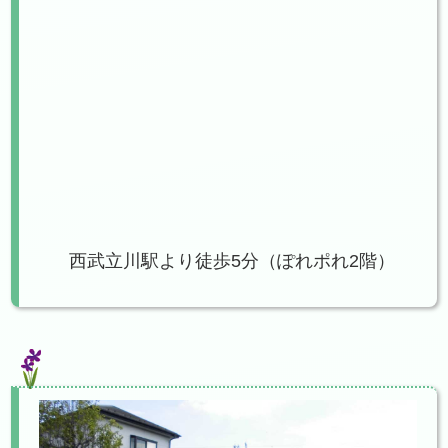
西武立川駅より徒歩5分（ぽれポれ2階）