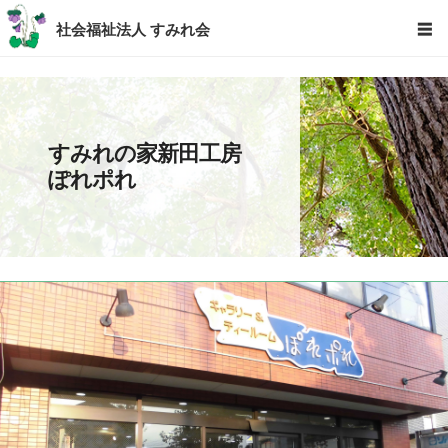
社会福祉法人 すみれ会
☰
すみれの家新田工房
ぽれポれ